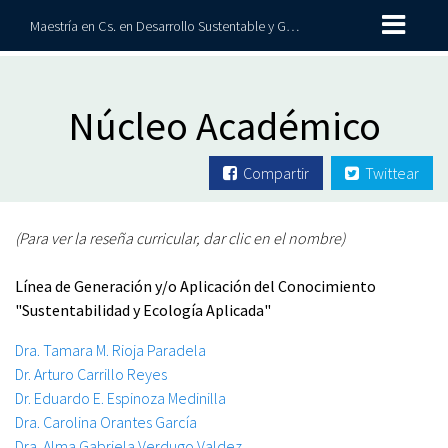
Maestría en Cs. en Desarrollo Sustentable y Gestión de Riesgos
Núcleo Académico
Compartir
Twittear
(Para ver la reseña curricular, dar clic en el nombre)
Línea de Generación y/o Aplicación del Conocimiento
"Sustentabilidad y Ecología Aplicada"
Dra. Tamara M. Rioja Paradela
Dr. Arturo Carrillo Reyes
Dr. Eduardo E. Espinoza Medinilla
Dra. Carolina Orantes García
Dra. Alma Gabriela Verdugo Valdez